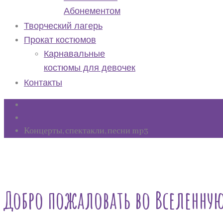
Абонементом
Творческий лагерь
Прокат костюмов
Карнавальные
костюмы для девочек
Контакты
Home
О нас
Концерты, спектакли, песни mp3
Добро пожаловать во Вселенну