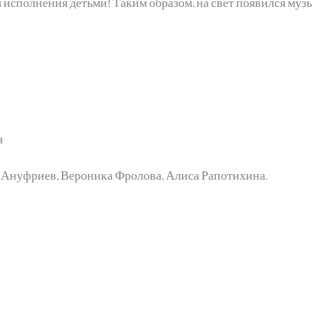
я исполнения детьми! Таким образом, на свет появился му
я
 Ануфриев, Вероника Фролова, Алиса Рапотихина.